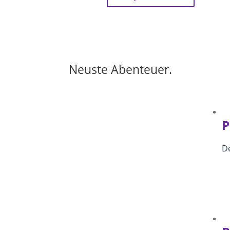
Neuste Abenteuer.
P
De