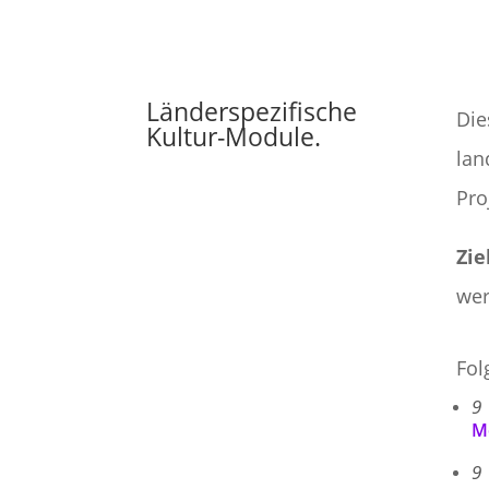
Länderspezifische
Die
Kultur-Module.
lan
Pro
Zie
wer
Fol
9
M
9