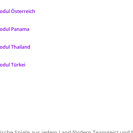
odul Österreich
odul Panama
odul Thailand
odul Türkei
ische Spiele aus jedem Land fördern Teamgeist und 