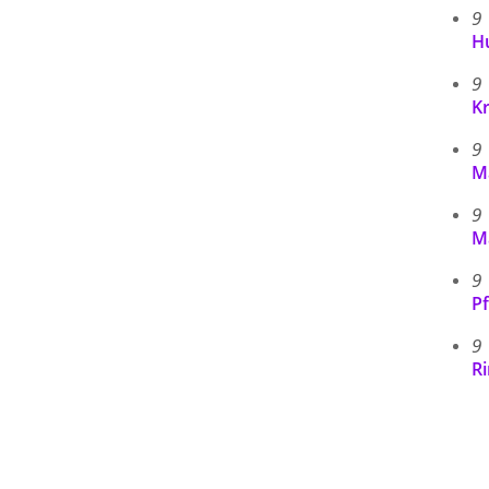
9
H
9
Kr
9
Ma
9
Ma
9
Pf
9
R