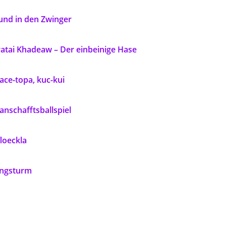
und in den Zwinger
atai Khadeaw – Der einbeinige Hase
ce-topa, kuc-kui
nschafftsballspiel
loeckla
ingsturm