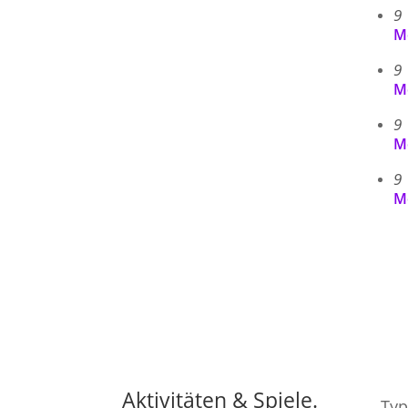
9
M
9
M
9
M
9
M
Aktivitäten & Spiele.
Typ