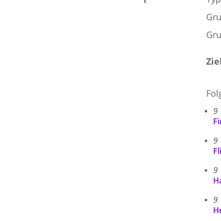
Gru
Gru
Zie
Fol
9
F
9
Fl
9
Ha
9
He