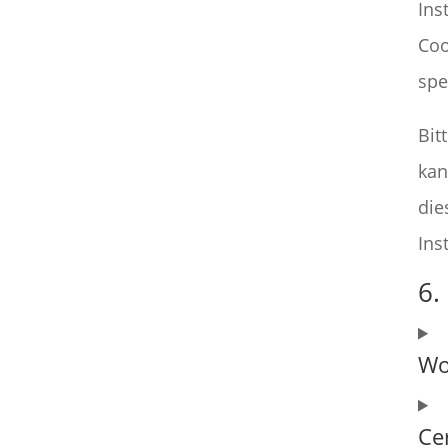
Ins
Coo
spe
Bit
kan
die
Ins
6.
Wo
Ce