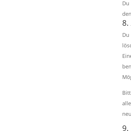
Du 
den
8.
Du 
lös
Ein
ben
Mög
Bit
all
neu
9.