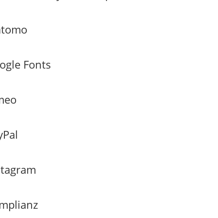
tomo
ogle Fonts
meo
yPal
stagram
mplianz