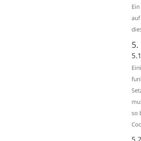
Ein
auf
die
5.
5.
Ein
fun
Set
mus
so 
Coo
5.