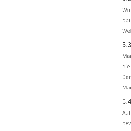
Wir
opt
Web
5.
Mar
die
Ben
Mar
5.
Auf
bew